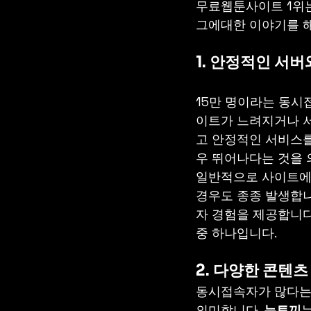
무료웹툰사이트 1위
그에대한 이야기를 
1. 
안정적인 서버
15만 명이라는 동시
이트가 느려지거나 서
고 안정적인 서비스를
우 뛰어나다는 것을 
일반적으로 사이트에 
경우도 종종 발생합니
자 경험을 제공합니다
중 하나입니다.
2. 
다양한 콘텐츠
동시접속자가 많다는 
의미합니다. 
뉴토끼