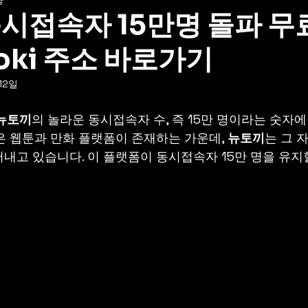
시접속자 15만명 돌파 무
toki 주소 바로가기
12일
뉴토끼
의 놀라운 동시접속자 수, 즉 15만 명이라는 숫자
은 웹툰과 만화 플랫폼이 존재하는 가운데, 
뉴토끼
는 그 
내고 있습니다. 이 플랫폼이 동시접속자 15만 명을 유지