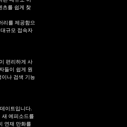
텐츠를 쉽게 찾
브러리를 제공함으
 대규모 접속자 
이 편리하게 사
용자들이 쉽게 원
성이나 검색 기능
업데이트입니다. 
 새 에피소드를 
 연재 만화를 