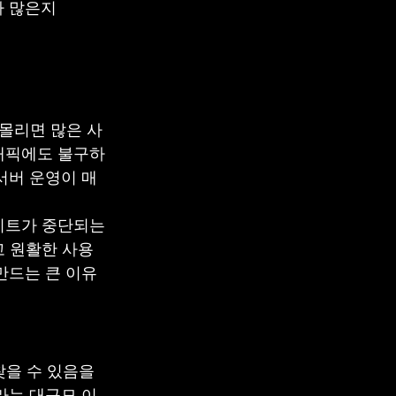
가 많은지
 몰리면 많은 사
래픽에도 불구하
서버 운영이 매
이트가 중단되는 
고 원활한 사용
드는 큰 이유 
을 수 있음을 
라는 대규모 이