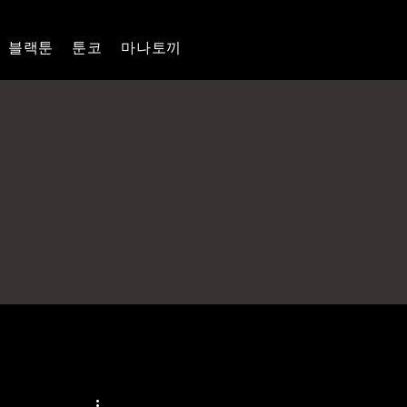
블랙툰
툰코
마나토끼