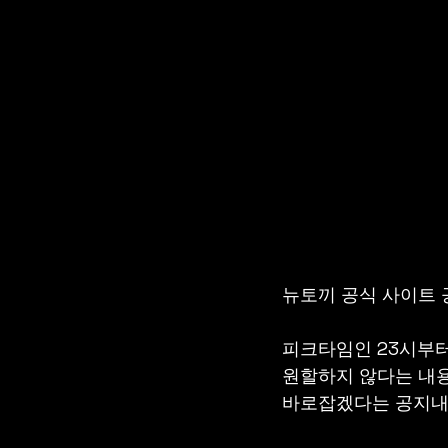
뉴토끼 공식 사이트
피크타임인 23시부터
원할하지 않다는 내
바로잡겠다는 공지내