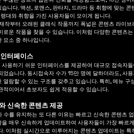
습니다. 액션, 로맨스, 판타지, 드라마 등 취향에 맞는 콘
 연령대와 취향을 가진 사용자들이 모이게 됩니다.
연재작부터 오래된 클래식 작품까지 폭넓은 콘텐츠 라이
미로운 작품을 찾을 수 있습니다. 이처럼 다양한 콘텐츠는
 요소 중 하나입니다.
 인터페이스
 사용하기 쉬운 인터페이스를 제공하여 대규모 접속자들
되었습니다. 동시접속자 수가 15만 명에 달하더라도, 사
 열람할 수 있는 구조를 갖추고 있습니다. 특히, 메뉴 구
관적이어서 초보자도 쉽게 적응할 수 있습니다.
와 신속한 콘텐츠 제공
자 수를 유지하는 또 다른 이유는 빠르고 신속한 콘텐츠 
작을 매우 신속하게 업데이트하여 사용자들이 가장 빠르게
다. 이처럼 실시간으로 이루어지는 콘텐츠 업데이트는 특히