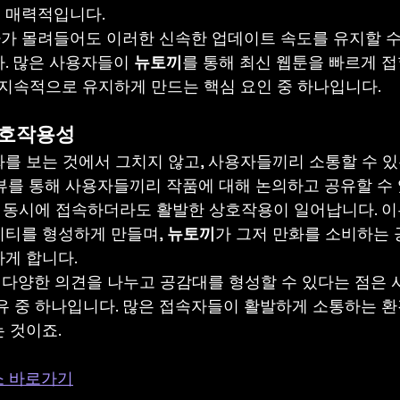
 매력적입니다.
 몰려들어도 이러한 신속한 업데이트 속도를 유지할 수
. 많은 사용자들이 
뉴토끼
를 통해 최신 웹툰을 빠르게 접
 지속적으로 유지하게 만드는 핵심 요인 중 하나입니다.
상호작용성
화를 보는 것에서 그치지 않고, 사용자들끼리 소통할 수 
뷰를 통해 사용자들끼리 작품에 대해 논의하고 공유할 수 
명이 동시에 접속하더라도 활발한 상호작용이 일어납니다. 
티를 형성하게 만들며, 
뉴토끼
가 그저 만화를 소비하는 
게 합니다.
한 다양한 의견을 나누고 공감대를 형성할 수 있다는 점은
유 중 하나입니다. 많은 접속자들이 활발하게 소통하는 환
 것이죠.
주소 바로가기