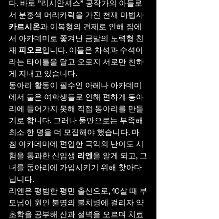
다. 바로 "리시안셔스" 공작가의 아들로
서 분홍색 머리카락을 가진 천재 마법사 
카르시온
과 이복형의 견제로 인해 집에
서 아카데미로 쫓겨난 금발의 노력형 천
재 
피오르
입니다. 이들은 차석과 수석이
라는 타이틀을 달고 오로지 서로만 친하
게 지내고 있습니다.
동아리 활동이 필수인 아레나 아카데미
에서 둘은 여학생들로 인해 편하게 동아
리에 들어가지 못해 직접 동아리를 만들
기로 합니다. 그러나 둘만으로는 부족해 
최소 한 명을 더 모집해야 했습니다. 마
침 아카데미에 편입한 극악의 난이도 시
험을 통과한 신입생 
리엔
을 알게 되고, 그
녀를 동아리에 가입시키기 위해 찾아다
닙니다.
리엔은 평범한 평민 출신으로, 10살 때 부
모님이 원인 불명의 불치병에 걸리자 약
초학을 공부해 산과 절벽을 오르며 치료