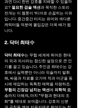
과연 다시 한번 강호를 지배할 수 있을까
요? 
절묘한 검술 액션
과 묵직한 스토리 
전개는 이 웹툰이 1티어로 손꼽히는 이유
입니다. 중간중간 터지는 유머와 색다른 
캐릭터들 덕분에 몰입감은 더욱 배가 됩
니다.
2. 닥터 최태수
닥터 최태수
는 무협 세계에 뛰어든 현대
의 외과 의사라는 참신한 설정으로 큰 인
기를 끌고 있습니다. 주인공 최태수는 강
호에서 실력뿐만 아니라 의술까지 발휘
해, 싸움과 치료를 오가며 적과 아군을 동
시에 제압하는 독특한 매력을 자랑하죠. 
무협의 긴장감 넘치는 액션
에 
의학적 요
소
까지 더해져, 마치 "무협과 현대의 조
화"를 제대로 보여줍니다. 강호의 신분
과 규칙을 깨며 자유자재로 뛰어드는 최