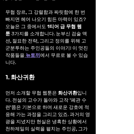
무협 장르, 그 강렬함과 짜릿함에 한 번 
빠지면 헤어 나오기 힘든 마력이 있죠? 
오늘은 그 중에서도 
1티어 급 무협 웹
툰
 3가지를 소개합니다. 눈부신 검술 액
션, 절묘한 전략, 그리고 정의를 위해 고
군분투하는 주인공들의 이야기! 이 멋진 
작품들을
뉴토끼
에서 무료로 볼 수 있습
니다.
1. 화산귀환
먼저 소개할 무협 웹툰은 
화산귀환
입니
다. 전설의 고수가 돌아와 고작 '폐관 수
련'쯤은 기본으로 하며 새로운 강호에 적
응해 가는 과정을 그리고 있죠. 과거의 영
광을 지녔지만 현실은 냉혹한 상황에서 
천하제일의 실력을 펼치는 주인공, 그가 