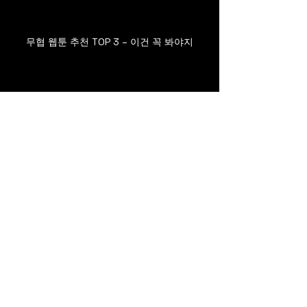
무협 웹툰 추천 TOP 3 – 이건 꼭 봐야지
무료웹툰 사이트 뉴토끼 바
로가기
뉴토끼
뉴토끼웹툰
무협웹툰추천
무협웹툰top3
전체 보기
최근 게시물