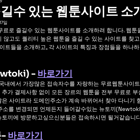
길수 있는 웹툰사이트 소개
17일
무료로 즐길수 있는 웹툰사이트를 소개하려 합니다. 웹툰
 않고도 퀄리티 높은 웹툰을 즐길 수 있는 사이트를 찾고 
사이트들을 소개하고, 각 사이트의 특징과 장점들을 하나
toki) - 
바로가기
)는 국내에서 가장많은 접속자수를 자랑하는 무료웹툰사이트
추가 결제사항 없이 모든 장르의 웹툰을 전부 무료로 
은 사이트라 도메인주소가 계속 바뀌어서 찾아 다니기 
주소를 변경되면 언제든지 들어갈수있는 뉴토끼(Newtok
뉴토끼에 방문하고싶으신분들은 접속하시면 될거같습니다
- 
바로가기