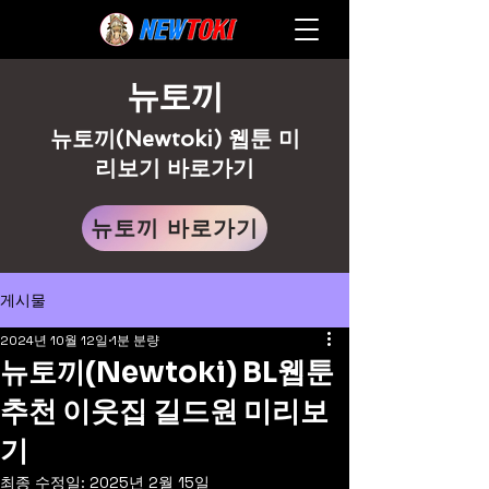
뉴토끼
뉴토끼(Newtoki) 웹툰 미
리보기 바로가기
뉴토끼 바로가기
게시물
2024년 10월 12일
1분 분량
뉴토끼(Newtoki) BL웹툰
추천 이웃집 길드원 미리보
기
최종 수정일:
2025년 2월 15일