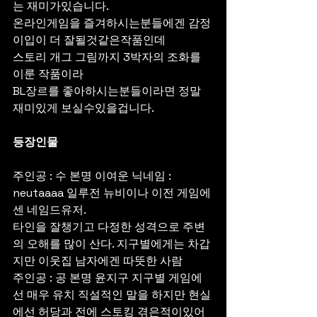
는 재미가있습니다.
온라인게임을 즐겨하시는분들에겐 감정
이입이 더 잘될것같은작품인데 
스토리 개그 그림까지 3박자의 조화를 
이룬 작품이라
BL장르를 좋아하시는분들이라면 정말 
재미있게 보실수있을겁니다.
등장인물
주인공 : 수 본명 이여운 닉네임 : 
neutaaaa 일루전 뉴비이나 이전 게임에
센 네임드유저.
타인을 잘챙기고 다정한 성격으로 주변
의 오해를 많이 산다. 지구별에게는 차갑
지만 이웃집 남자에겐 따뜻한 사람
주인공 : 공 본명 윤지구 지구별 게임에
선 매우 유치 직설적인 말을 하지만 현실
에선 허당과 전에 스토킹 겪은적이있어 