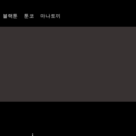
블랙툰
툰코
마나토끼