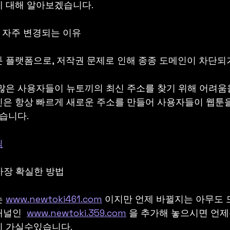
에 대해 알아보겠습니다.
가 자주 변경되는 이유
 플랫폼으로, 저작권 문제로 인해 종종 도메인이 차단되
많은 사용자들이 뉴토끼의 최신 주소를 찾기 위해 어려움을
은 항상 빠르게 새로운 주소를 만들어 사용자들이 웹툰을
있습니다.
릭
 가장 확실한 방법
 
www.newtoki461.com
 이지만 언제 바뀔지는 아무도 
널인  
www.newtoki.359.com
 을 추가해 놓으시면 언
지 가실수있습니다.