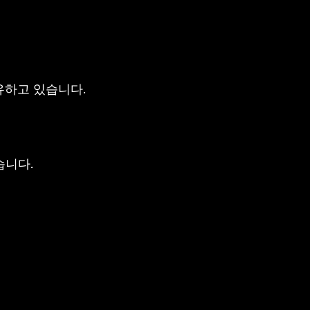
유하고 있습니다.
 
습니다.