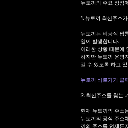
뉴토끼의 주요 장점
1. 뉴토끼 최신주소
뉴토끼는 비공식 웹툰
일이 발생합니다.
이러한 상황 때문에 
하지만 뉴토끼 운영진
길 수 있도록 하고 
뉴토끼 바로가기 클
2. 최신주소를 찾는
현재 뉴토끼의 주소는
뉴토끼의 공식 주소채
끼의 주소를 언제든