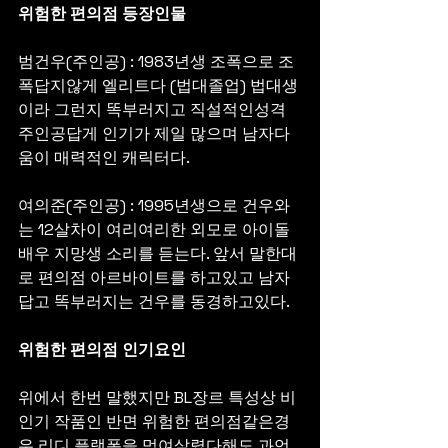
위험한 편의점 등장인물
범건우(주인공) : 1983년생 조폭으로 조
폭답지않게 엘리트다 (법대졸업) 법대생
이라 그런지 똑부러지고 직설적인성격 
주인공답게 인기가 제일 많으며 남자다
움이 매력적인 캐릭터다.
여의준(주인공) : 1995년생으로 건우와
는 12살차이 여리여리한 외모로 아이돌 
배우 지망생 소리를 듣는다. 앞서 말한대
로 편의점 아르바이트를 하고있고 남자
답고 똑부러지는 건우를 동경하고있다.
위험한 편의점 인기요인
위에서 한번 말했지만 BL장르 특성상 비
인기 작품인 반면 위험한 편의점같은경
우 리디 플랫폼을 먹여살렸다해도 과언