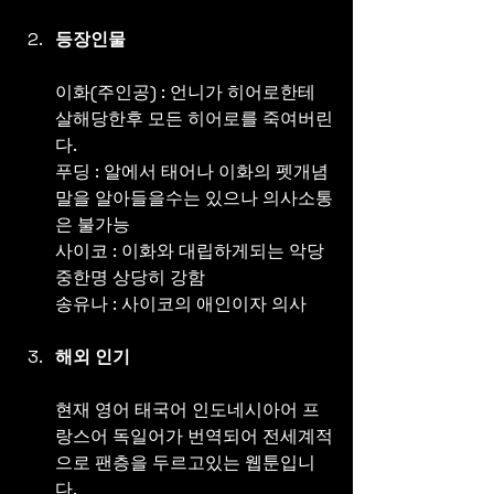
등장인물
이화(주인공) : 언니가 히어로한테 
살해당한후 모든 히어로를 죽여버린
다.
푸딩 : 알에서 태어나 이화의 펫개념 
말을 알아들을수는 있으나 의사소통
은 불가능
사이코 : 이화와 대립하게되는 악당
중한명 상당히 강함
송유나 : 사이코의 애인이자 의사
해외 인기
현재 영어 태국어 인도네시아어 프
랑스어 독일어가 번역되어 전세계적
으로 팬층을 두르고있는 웹툰입니
다.