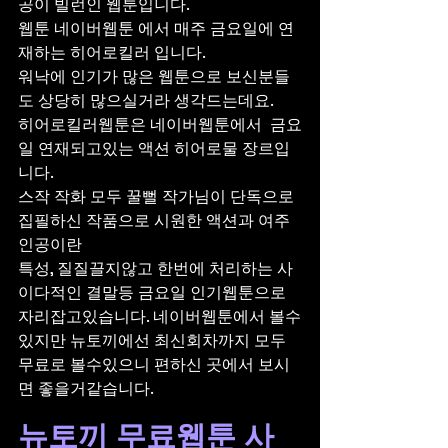
공이 빌런인 웹툰입니다. 
웹툰 네이버웹툰 에서 매주 금요일에 연
재하는 히어로킬러 입니다.
워낙에 인기가 많은 웹툰으로 보신분들
도 상당히 많으실거라 생각드는데요.
히어로킬러웹툰은 네이버웹툰에서  금요
일 연재되고있는 액션 히어로물 장르입
니다.
스작 작화 모두 꿀뻘 작가님이 단독으로 
집필하신 작품으로 시원한 액션과 여주
인공이란
특성, 질질끌지않고 한번에 처리하는 사
이다적인 결말등 금요일 인기웹툰으로 
자리잡고있습니다. 네이버웹툰에서 볼수
있지만 뉴토끼에선 최신회차까지 모두 
무료로 볼수있으니 편하신 곳에서 보시
면 좋을거같습니다.
뉴토끼 무료웹툰 사