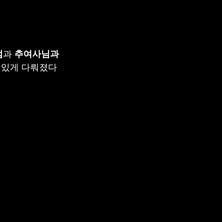
점
과 
추여사님과 
 있게 다뤄졌다