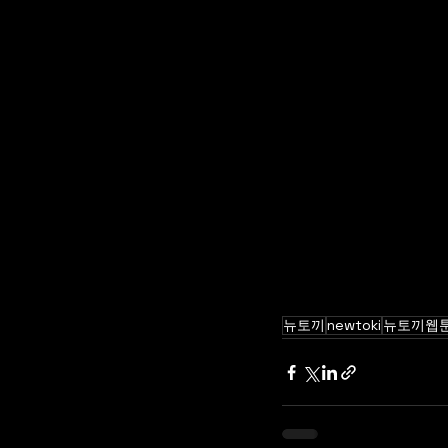
뉴토끼
newtoki
뉴토끼웹