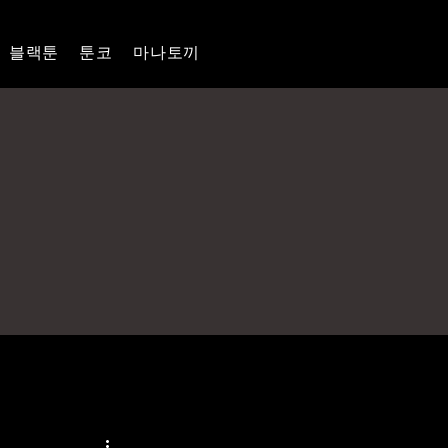
블랙툰
툰코
마나토끼